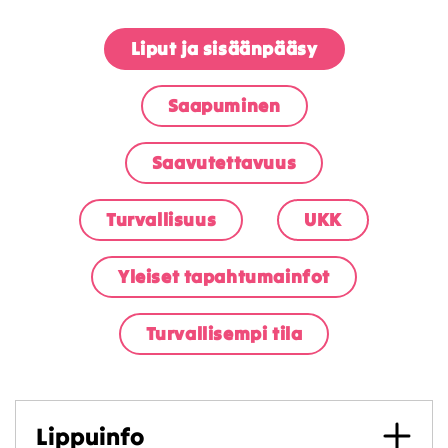
Liput ja sisäänpääsy
Saapuminen
Saavutettavuus
Turvallisuus
UKK
Yleiset tapahtumainfot
Turvallisempi tila
Lippuinfo