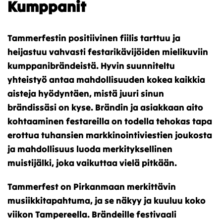
Kumppanit
Tammerfestin positiivinen fiilis tarttuu ja
heijastuu vahvasti festarikävijöiden mielikuviin
kumppanibrändeistä. Hyvin suunniteltu
yhteistyö antaa mahdollisuuden kokea kaikkia
aisteja hyödyntäen, mistä juuri sinun
brändissäsi on kyse. Brändin ja asiakkaan aito
kohtaaminen festareilla on todella tehokas tapa
erottua tuhansien markkinointiviestien joukosta
ja mahdollisuus luoda merkityksellinen
muistijälki, joka vaikuttaa vielä pitkään.
Tammerfest on Pirkanmaan merkittävin
musiikkitapahtuma, ja se näkyy ja kuuluu koko
viikon Tampereella. Brändeille festivaali