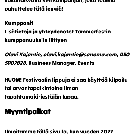
kokonaisvaltaisen kampanjan, joka todella
puhuttelee tätä jengiä!
​Kumppanit
Lisätietoja ja yhteydenotot Tammerfestin
kumppanuuksiin liittyen
Olavi Kajantie
,
olavi.kajantie@sanoma.com
,
050
5907828
, Business Manager, Events
HUOM! Festivaalin lippuja ei saa käyttää kilpailu-
tai arvontapalkintoina ilman
tapahtumajärjestäjän lupaa.
Myyntipaikat
Ilmoitamme tällä sivulla, kun vuoden 2027