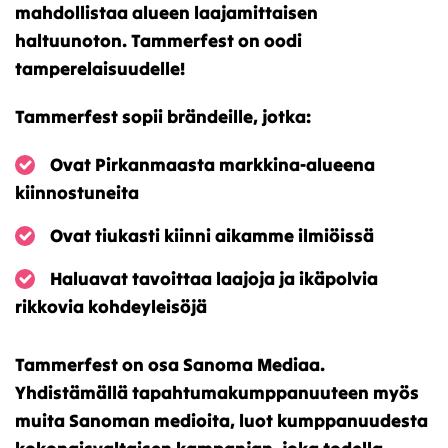
mahdollistaa alueen laajamittaisen
haltuunoton. Tammerfest on oodi
tamperelaisuudelle!​
Tammerfest sopii brändeille, jotka:​
Ovat Pirkanmaasta markkina-alueena
kiinnostuneita​
Ovat tiukasti kiinni aikamme ilmiöissä​
Haluavat tavoittaa laajoja ja ikäpolvia
rikkovia kohdeyleisöjä​
Tammerfest on osa Sanoma Mediaa. ​
Yhdistämällä tapahtumakumppanuuteen myös
muita Sanoman medioita, luot kumppanuudesta