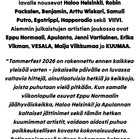
lavalle nousevat
Haloo Helsinki!
,
Robin
Packalen, Benjamin,
Arttu Wiskari, Samuli
Putro,
Egotrippi,
Happoradio
sekä
VIIVI
.
Aiemmin julkaistujen artistien joukossa ovat
Eppu Normaali
,
Apulanta
,
Jenni Vartiainen
,
Erika
Vikman
,
VESALA
,
Maija Vilkkumaa
ja
KUUMAA
.
“
Tammerfest 2026 on rakennettu ennen kaikkea
yleisöä varten – jokaiselle päivälle on luvassa
valtavia hittejä, ainutlaatuisia hetkiä ja keikkoja,
joista puhutaan vielä pitkään. Kun samalle
viikonlopulle osuvat Eppu Normaalin
jäähyväiskeikka, Haloo Helsinki! ja Apulannan
kaltaiset jättinimet sekä tämän hetken
kuumimmat artistit, voidaan aidosti puhua
poikkeuksellisen kovasta kokonaisuudesta.