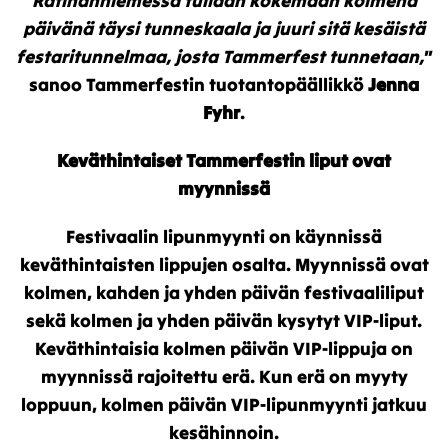
Ratinanniemessä tullaan kokemaan kolmena
päivänä täysi tunneskaala ja juuri sitä kesäistä
festaritunnelmaa, josta Tammerfest tunnetaan,
”
sanoo Tammerfestin tuotantopäällikkö
Jenna
Fyhr
.
Keväthintaiset Tammerfestin liput ovat
myynnissä
Festivaalin lipunmyynti on käynnissä
keväthintaisten lippujen osalta. Myynnissä ovat
kolmen, kahden ja yhden päivän festivaaliliput
sekä kolmen ja yhden päivän kysytyt VIP-liput.
Keväthintaisia kolmen päivän VIP-lippuja on
myynnissä rajoitettu erä. Kun erä on myyty
loppuun, kolmen päivän VIP-lipunmyynti jatkuu
kesähinnoin.