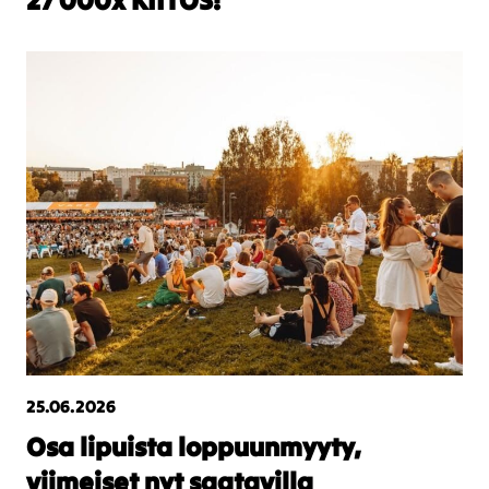
27 000x KIITOS!
25.06.2026
Osa lipuista loppuunmyyty,
viimeiset nyt saatavilla