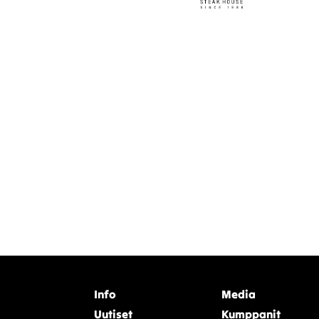
Info
Media
Uutiset
Kumppanit