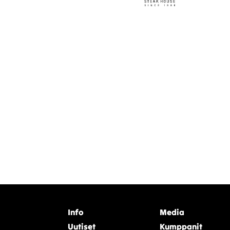
Info
Media
Uutiset
Kumppanit